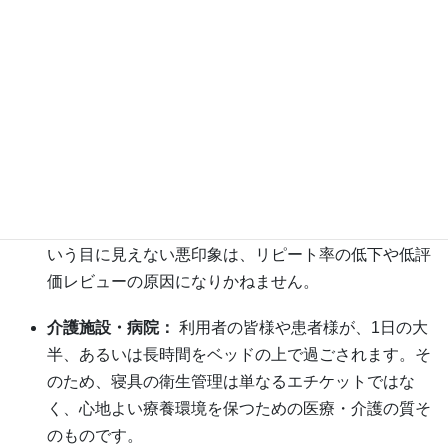
不特定多数、あるいは多くの方が長期間利用する施設におい
ては、その
施設の社会的評価や信頼性に直結する重要なビジ
ネス課題
です。
ホテル・旅館：
インターネット上の口コミ評価に直結
します。利用者は寝具の見た目だけでなく、実際に横
になったときの「肌触り」や「匂い」で施設のホスピ
タリティを評価します。「なんとなく不快だった」と
いう目に見えない悪印象は、リピート率の低下や低評
価レビューの原因になりかねません。
介護施設・病院：
利用者の皆様や患者様が、1日の大
半、あるいは長時間をベッドの上で過ごされます。そ
のため、寝具の衛生管理は単なるエチケットではな
く、心地よい療養環境を保つための医療・介護の質そ
のものです。