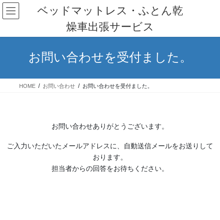
コ
ナ
ベッドマットレス・ふとん乾
ン
ビ
燥車出張サービス
テ
ゲ
ン
ー
ツ
シ
お問い合わせを受付ました。
へ
ョ
ス
ン
キ
に
HOME
お問い合わせ
お問い合わせを受付ました。
ッ
移
プ
動
お問い合わせありがとうございます。
ご入力いただいたメールアドレスに、自動送信メールをお送りして
おります。
担当者からの回答をお待ちください。